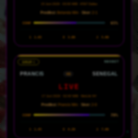
15 Juni 2026 · 03:00 WIB · AT&T Dallas
Prediksi:
Belanda Win ·
Skor:
2-1
65%
CONF
1
1.65
X
3.80
2
5.00
GRUP I
PRANCIS
SENEGAL
VS
LIVE
17 Juni 2026 · 02:00 WIB · MetLife NY
Prediksi:
Prancis Win ·
Skor:
2-0
78%
CONF
1
1.45
X
4.20
2
7.00