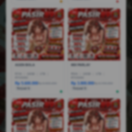
-1%
-3%
AGEN BOLA
MIX PARLAY
R7AI
|
16GB
|
1TB
|
R5AI
|
16GB
|
1TB
|
RTX5060
RTX5060
Rp 5.600.000
Rp 3.800.000
Rp 6.600.000
Rp 6.799.000
Terjual 6
Terjual 5
-25%
-5%