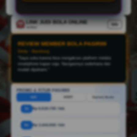
LINK JUDI BOLA ONLINE
Info
Verified
REVIEW MEMBER BOLA PASIR89
Agung - Tandem
"Proses login sangat cepat dan tampilannya mudah
digunakan. Saya juga selalu mendapatkan informasi
terbaru mengenai pertandingan sepak bola dunia."
PROMO & FITUR PASIR89
HDC
HT/FT
Correct Score
3x
Rp 6.929.700 / bln
6x
Rp 3.464.900 / bln