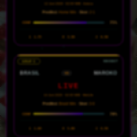
12 Juni 2026 · 02:00 WIB · Azteca
Prediksi:
Home Win ·
Skor:
2-1
75%
CONF
1
1.75
X
3.50
2
6.50
GRUP C
BRASIL
MAROKO
VS
LIVE
14 Juni 2026 · 02:00 WIB · MetLife
Prediksi:
Brasil Win ·
Skor:
3-0
70%
CONF
1
1.60
X
5.00
2
6.50