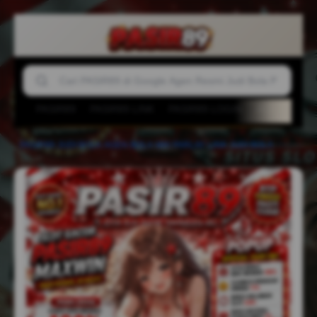
PASIR89
PASIR89 LINK
PASIR89 LOGIN
AGEN BOLA
PASIR89
-
JUDI BOLA
-
AGEN BOLA
-
MIX PARLAY
-
LINK JUDI BOLA
-
PASIR89 𒁍 Nikmati Pengalaman Online Praktis Dengan Fitur Terlengkap