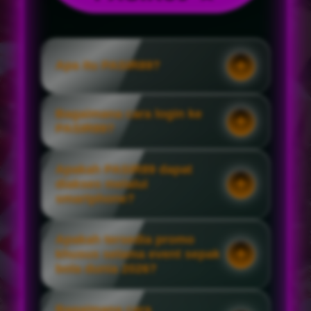
Apa itu PASIR89?
Bagaimana cara login ke
PASIR89?
Apakah PASIR89 dapat
diakses melalui
smartphone?
Apakah tersedia promo
khusus selama event sepak
bola dunia 2026?
Bagaimana cara