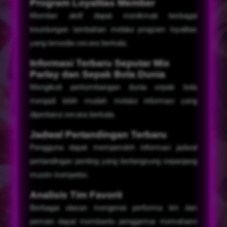
Program Loyalitas Member
Member aktif dapat menikmati berbagai
keuntungan tambahan melalui program loyalitas
yang tersedia secara berkala.
Informasi Terbaru Seputar Mix
Parlay dan Sepak Bola Dunia
Mengikuti perkembangan dunia sepak bola
menjadi lebih mudah melalui informasi yang
diperbarui secara berkala.
Jadwal Pertandingan Terbaru
Pengguna dapat memperoleh informasi jadwal
pertandingan penting yang berlangsung sepanjang
musim kompetisi.
Analisis Tim Favorit
Berbagai ulasan mengenai performa tim dan
pemain dapat membantu penggemar memahami